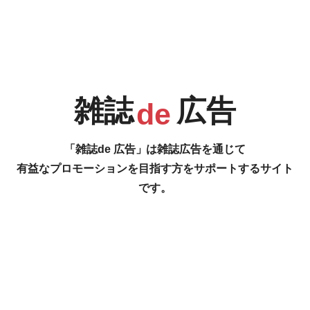
Z
A
B
C
CLASSY. [クラッシィ] 4月号
Sports Graphic Number [ス
APRIL 2026
ポーツ・グラフィック ナンバ
雑誌
広告
2026年2月27日
de
ー] 臨時増刊号
定価960円（税込）
2026年2月26日
定価840円（税込）
d
e
F
G
広告事例はこちら
「雑誌de 広告」は雑誌広告を通じて
広告事例はこちら
有益なプロモーションを目指す方をサポートするサイト
です。