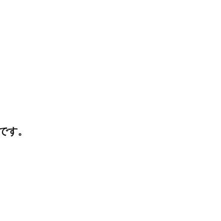
I
J
K
です。