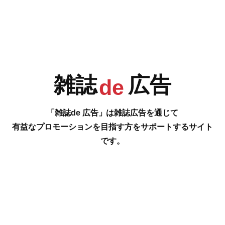
e
F
G
H
I
J
K
L
M
LiVES [ライヴズ] VOL.103
LiVES [ライヴズ] VOL.102
FEBRUARY & MARCH 2019
DECEMBER 2018 &
雑誌
広告
de
2019年1月15日
JANUARY 2019
定価1010円（税込）
2018年11月15日
定価1010円（税込）
「雑誌de 広告」は雑誌広告を通じて
広告事例はこちら
有益なプロモーションを目指す方をサポートするサイト
広告事例はこちら
です。
N
O
P
Q