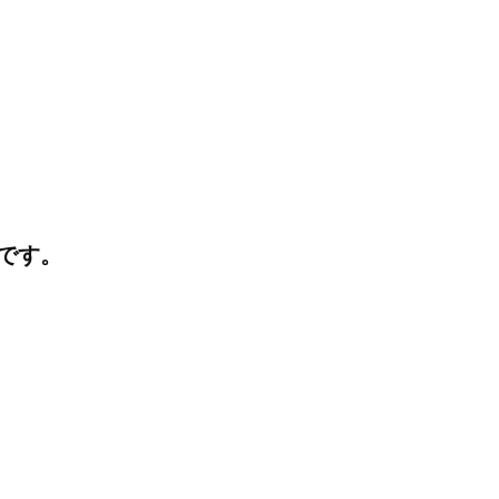
d
e
です。