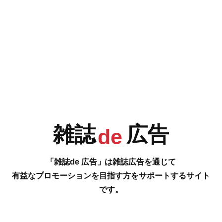
e
F
G
H
I
今号の雑誌de広告は…
表3 [gnocco(R)]
J
K
L
M
はじめて傘に、名前をつけました。ニョッコ「雨の日は、楽しい」
…の雑誌広告をご紹介します。
#
雑誌
広告
de
N
O
P
Q
「雑誌de 広告」は雑誌広告を通じて
有益なプロモーションを目指す方をサポートするサイト
です。