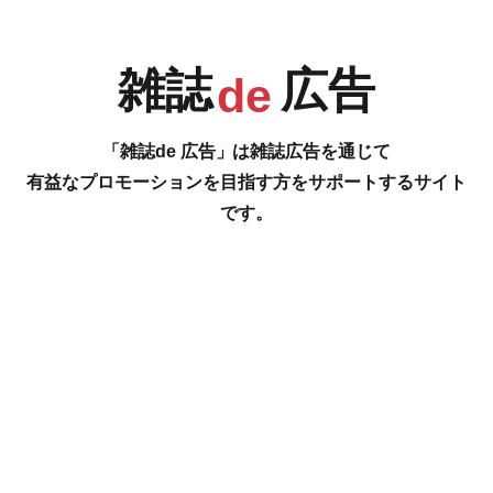
CAT & DOG FLOORING
P.144 [株式会社 伊沢工務店 IZAWA KOUMUTEN CO.,LTD.]
R
S
T
U
雑誌
広告
”生きる”を遊ぶ、色褪せない生き方。
de
P.145 [INTEGRALCARPORTS JAPAN 日本総代理店/THE・RU・GATE
GARDEN]
「雑誌de 広告」は雑誌広告を通じて
カーポート×リゾートガーデンのススメ
有益なプロモーションを目指す方をサポートするサイト
です。
表3見開き [GOOD LIFE GOOD HOME タツミハウジング]
STYLISH WOODEN HOUSE つくる、そだてる、おしゃれな木の家
V
W
X
Y
…の雑誌広告をご紹介します。
#