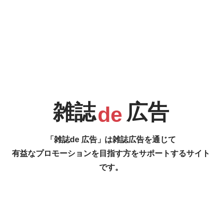
計算されたランダムな動きで大人の色気を～
P.186 [King of Style]
R
S
T
U
This is the latest trends.
表4 [全国展開のメンズ専用フロアがある美容室 LUCIDO STYLE]
さりげない変化にこだわる H.E.A.T STYLE CURL (商標登録取得)
…の雑誌広告をご紹介します。
雑誌
広告
de
#
V
W
X
Y
「雑誌de 広告」は雑誌広告を通じて
有益なプロモーションを目指す方をサポートするサイト
です。