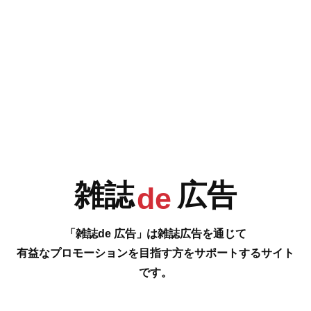
e
F
G
H
I
今号の雑誌de広告は…
P.81 [漢方・薬膳のアレコレ]
J
K
L
M
完全予約制漢方薬局、漢方専門薬局、漢方相談薬局、漢方サロン、オーダ
ーメイド漢方、薬膳教室、薬膳講座・セミナー etc.
…の雑誌広告をご紹介します。
雑誌
広告
#
de
N
O
P
Q
「雑誌de 広告」は雑誌広告を通じて
有益なプロモーションを目指す方をサポートするサイト
です。