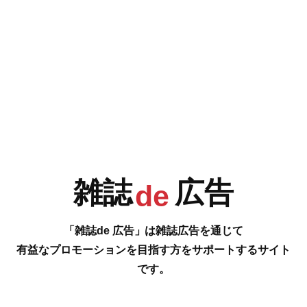
e
F
G
H
I
今号の雑誌de広告は…
P.120 [株式会社ヒューマル マッサンペットフーズ]
J
K
L
M
猫にも食育を。 エリザベスキャットフード サーモン新発売 家族と動物の
幸せと健康のために
…の雑誌広告をご紹介します。
雑誌
広告
#
de
N
O
P
Q
「雑誌de 広告」は雑誌広告を通じて
有益なプロモーションを目指す方をサポートするサイト
です。