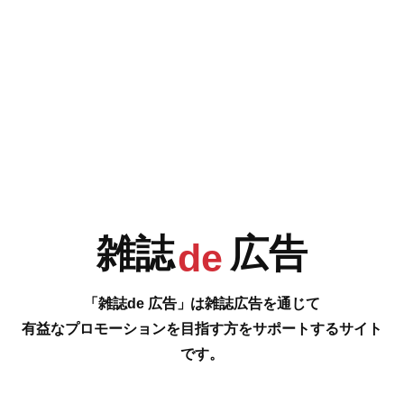
e
F
G
H
I
今号の雑誌de広告は…
P.172-173 [早めが肝心! 今スグ骨盤ケアをはじめよう!]
J
K
L
M
産後はキレイなカラダを作る良いタイミング! 骨盤をケアして出産前よりス
テキなママを目指しましょう!
…の雑誌広告をご紹介します。
雑誌
広告
#
de
N
O
P
Q
「雑誌de 広告」は雑誌広告を通じて
有益なプロモーションを目指す方をサポートするサイト
です。