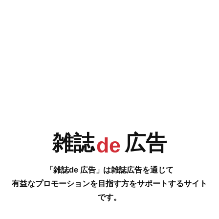
e
F
G
H
I
今号の雑誌de広告は…
P.98 [弥生 暮らしのかたち ～あなたのすてきのもと～ ほっこりのもと、こ
J
K
L
M
こにあります]
ライフスタイル、ビューティー、フード、コスメ、ザッカ、スクール、キ
ッチンスクール、ファッション、かばん etc.
…の雑誌広告をご紹介します。
雑誌
広告
de
#
N
O
P
Q
「雑誌de 広告」は雑誌広告を通じて
有益なプロモーションを目指す方をサポートするサイト
です。