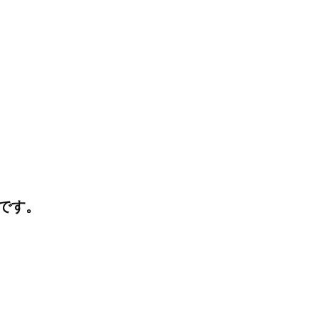
I
J
K
です。