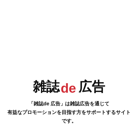
e
F
G
H
I
今号の雑誌de広告は…
P.83 [猫のいるカフェ ねこぐるま]
J
K
L
M
可愛い猫ちゃんがお出迎え! 癒しのカフェへ ネコ好きな優しい方との出会
いをサポート!
…の雑誌広告をご紹介します。
雑誌
広告
#
de
N
O
P
Q
「雑誌de 広告」は雑誌広告を通じて
有益なプロモーションを目指す方をサポートするサイト
です。