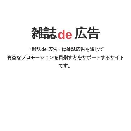
#
R
S
T
U
雑誌
広告
de
「雑誌de 広告」は雑誌広告を通じて
有益なプロモーションを目指す方をサポートするサイト
です。
V
W
X
Y
1
2
#