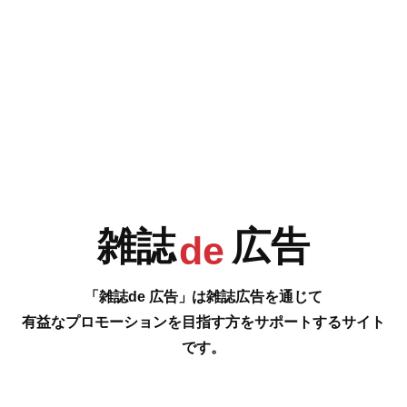
e
F
G
H
I
今号の雑誌de広告は…
表4 [奥湯河原 結唯 ゆい – 離れ – 秀邑]
J
K
L
M
新緑の薫りに誘われて 奥湯河原の秘湯へ
…の雑誌広告をご紹介します。
#
雑誌
広告
de
N
O
P
Q
「雑誌de 広告」は雑誌広告を通じて
有益なプロモーションを目指す方をサポートするサイト
です。