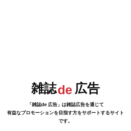
e
F
G
H
I
今号の雑誌de広告は…
P.152-159 [新しい出会いに心が弾む、春から始める習い事 SCHOOL
J
K
L
M
GUIDE]
自分磨きや仕事のスキルアップにつながるスクールやレッスンを厳選。き
っといいことがあるはず、運命の習い事を
探してみて。
…の雑誌広告をご紹介します。
雑誌
広告
de
N
O
P
Q
#
「雑誌de 広告」は雑誌広告を通じて
有益なプロモーションを目指す方をサポートするサイト
です。