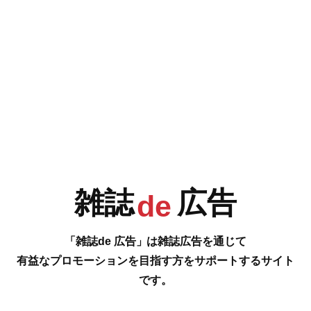
e
F
G
H
I
今号の雑誌de広告は…
P.96 [Check it ART! selection]
J
K
L
M
雑誌挿絵、パッケージデザイン、漫画、イラスト、プロダクトデザイン、
アート、音楽、グラフィックデザイン、展示、イベント、キャラクターデ
ザイン、LINEスタンプ、教科書挿絵、CM制作etc.
…の雑誌広告をご紹介します。
雑誌
広告
de
#
N
O
P
Q
「雑誌de 広告」は雑誌広告を通じて
有益なプロモーションを目指す方をサポートするサイト
です。