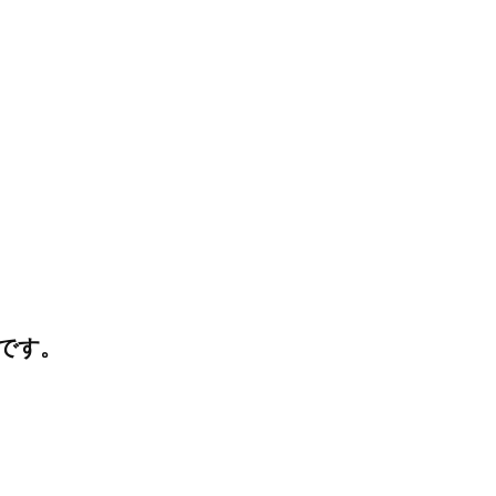
I
J
K
向け整骨院、整体・はり、接骨院、メンテナンス
です。