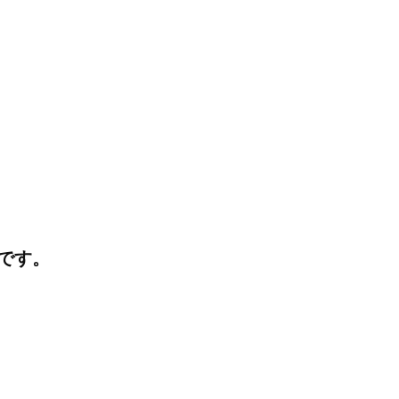
I
J
K
です。