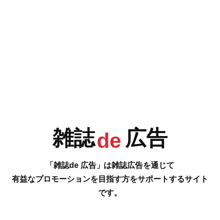
e
F
G
H
I
今号の雑誌de広告は…
P.4 [The Public Stand 阪急東通り店]
J
K
L
M
いいオトコ、いいオンナのナイトライフを素敵に演出するスタンディング
バー
…の雑誌広告をご紹介します。
雑誌
広告
#
de
N
O
P
Q
「雑誌de 広告」は雑誌広告を通じて
有益なプロモーションを目指す方をサポートするサイト
です。