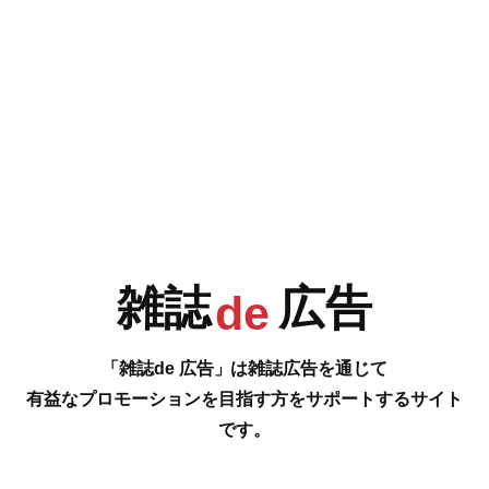
e
F
G
H
I
今号の雑誌de広告は…
P.126-127 [日本全国グルメ総選挙 時代を拓く、話題の新名店5選]
J
K
L
M
食通たちを魅了し、虜にさせる新名店が全国から集結！いますぐ食べに行
きたいガッツリ系から至福の絶品料理まで。期待の新店・実力店が
勢揃い。さぁ、思いっきり外食を楽しもう。
…の雑誌広告をご紹介します。
雑誌
広告
#
de
N
O
P
Q
「雑誌de 広告」は雑誌広告を通じて
有益なプロモーションを目指す方をサポートするサイト
です。