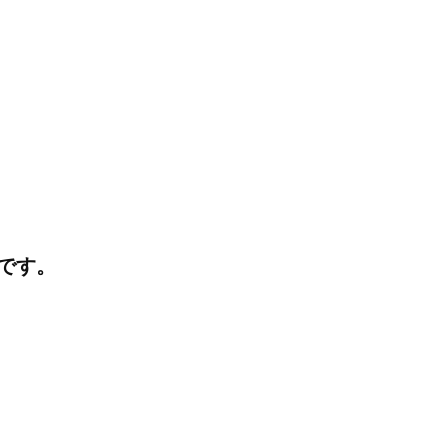
I
J
K
です。