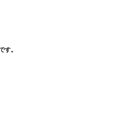
N
O
です。