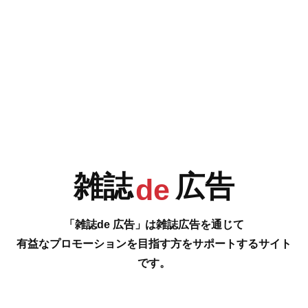
e
F
G
H
I
今号の雑誌de広告は…
表3 [犬・猫共生型 君と暮らす家 Nyan’s Wan’s HOUSEにゃんずわんずハ
J
K
L
M
ウス ENDURE HOME]
あの家、モフモフのための設計らしい。
…の雑誌広告をご紹介します。
#
雑誌
広告
de
N
O
P
Q
「雑誌de 広告」は雑誌広告を通じて
有益なプロモーションを目指す方をサポートするサイト
です。