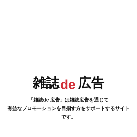
e
F
G
H
I
今号の雑誌de広告は…
P.100 [夢を叶えるわたしの選択 女子夢中進路ナビ！]
J
K
L
M
夢を叶える次のステップは自分に合った進路選択。まずは学校見学からは
じめよう！
…の雑誌広告をご紹介します。
#
雑誌
広告
de
N
O
P
Q
「雑誌de 広告」は雑誌広告を通じて
有益なプロモーションを目指す方をサポートするサイト
です。