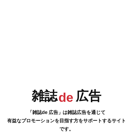
e
F
G
H
I
今号の雑誌de広告は…
P.72-74 [ワンダフルライフお助け隊 愛犬との暮らしを豊かにするモノとコ
J
K
L
M
トをまるっとお届け!]
愛犬のスーパーフード、エイジングケアサプリ＆ペット用シャイニーオイ
ル、無添加おやつ、レトルト食品、スキンケア＆消臭泡フォーム、マナー
パンツ、床ずれ防止マットレス、バイオ消臭剤、自然派サプリメント、毛
玉取り、消臭剤、ペットウェア、オリジナル名刺、ミニチュアダックス専
門店、甘嚙み対策グッズ、犬服教室、シバポーチ、木の彫刻 etc.
…の雑誌広告をご紹介します。
N
O
P
Q
雑誌
広告
de
#
「雑誌de 広告」は雑誌広告を通じて
有益なプロモーションを目指す方をサポートするサイト
です。