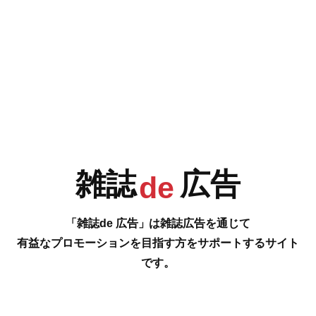
e
F
G
H
I
今号の雑誌de広告は…
P.88 [株式会社咲楽]
J
K
L
M
「カイカイ」トラブルの多いフレンチブルドッグのために。
…の雑誌広告をご紹介します。
#
雑誌
広告
de
N
O
P
Q
「雑誌de 広告」は雑誌広告を通じて
有益なプロモーションを目指す方をサポートするサイト
です。