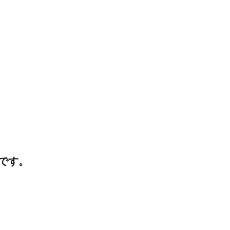
I
J
K
利に。最新プロダクトとママとベビーのためのケア
です。