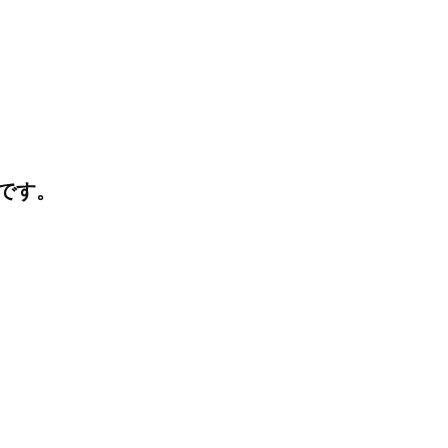
N
O
です。