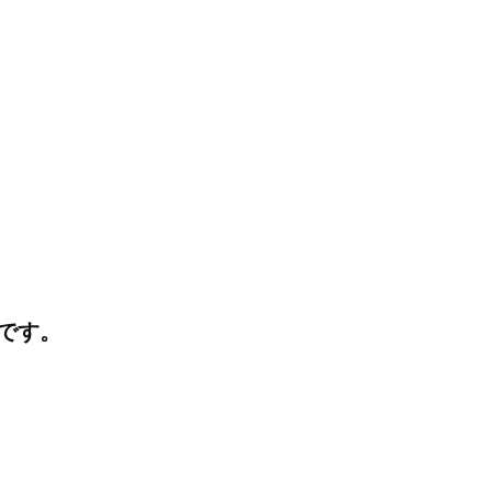
I
J
K
です。