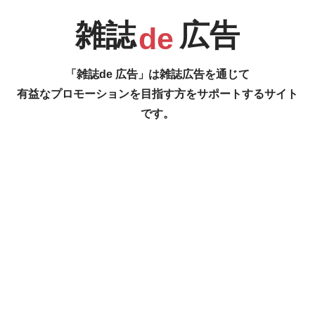
雑誌
広告
de
R
S
T
U
「雑誌de 広告」は雑誌広告を通じて
有益なプロモーションを目指す方をサポートするサイト
です。
1
2
V
W
X
Y
#