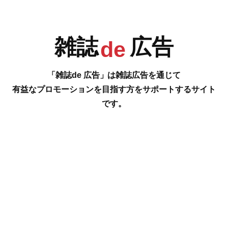
R
S
T
U
雑誌
広告
de
「雑誌de 広告」は雑誌広告を通じて
有益なプロモーションを目指す方をサポートするサイト
です。
V
W
X
Y
1
2
3
#