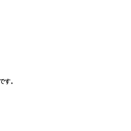
I
J
K
です。