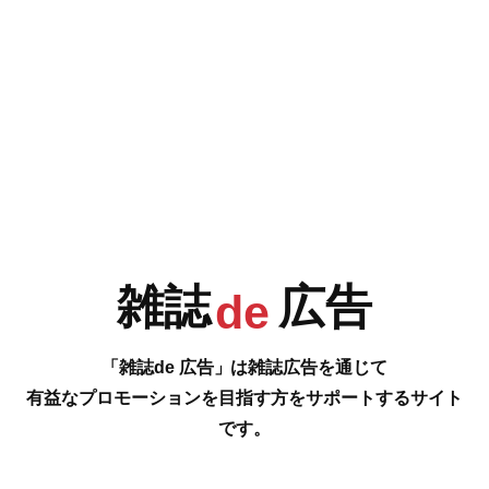
e
F
G
H
I
今号の雑誌de広告は…
P.004 [Rocca]
J
K
L
M
ヴィンテージ家具をお求めやすく、もっと身近に 一部商品や特別プライ
ス品を兵庫県淡路島の実店舗でも展示しております
…の雑誌広告をご紹介します。
雑誌
広告
#
de
N
O
P
Q
「雑誌de 広告」は雑誌広告を通じて
有益なプロモーションを目指す方をサポートするサイト
です。