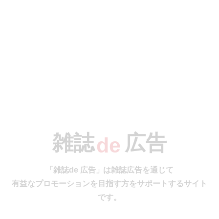
e
F
G
H
I
今号の雑誌de広告は…
縦1/3ページ企画 P.045 [ルータービット 家具作りの雑貨専門店 digram ディ
J
K
L
M
グラム]
D・I・Y、木工、ハンドメイド家具作りに必要なルータービット、工具、
取っ手、パラレルクランプなど
…の雑誌広告をご紹介します。
雑誌
広告
de
#
N
O
P
Q
「雑誌de 広告」は雑誌広告を通じて
有益なプロモーションを目指す方をサポートするサイト
です。