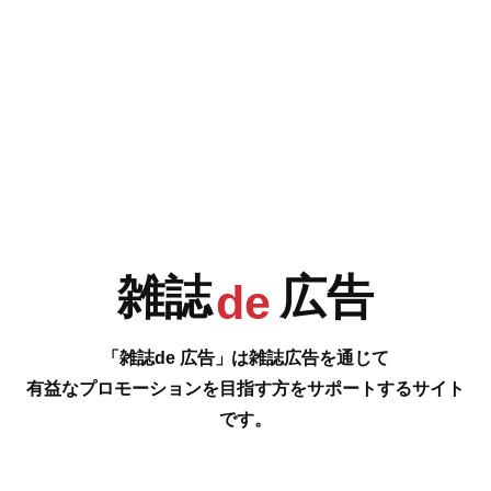
e
F
G
H
I
今号の雑誌de広告は…
P.4 [株式会社渋谷園芸]
J
K
L
M
あなたの”感動”がきっと見つかります
…の雑誌広告をご紹介します。
#
雑誌
広告
de
N
O
P
Q
「雑誌de 広告」は雑誌広告を通じて
有益なプロモーションを目指す方をサポートするサイト
です。