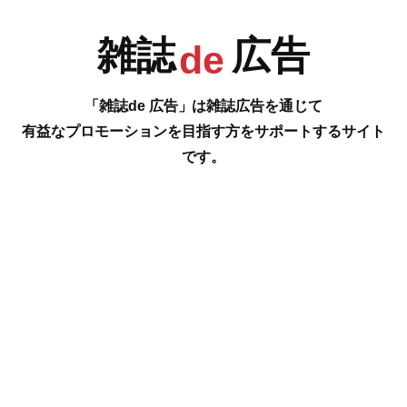
雑誌
広告
de
R
S
T
U
「雑誌de 広告」は雑誌広告を通じて
有益なプロモーションを目指す方をサポートするサイト
です。
1
2
V
W
X
Y
#