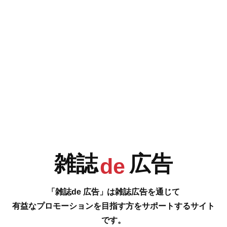
e
F
G
H
I
今号の雑誌de広告は…
P.208-211 [Early Summer Issue 新しい時代のプロダクトが到着 ”キレイな
J
K
L
M
ひと”の初夏準備]
スキンケアコスメ、発酵クレンジング、ファンデーション、導入美容液、
エシカルコスメ、オールインワンミルク、美白ブランド、オーガニックシ
ャンプー＆トリートメント、ダイエットサプリ、糖脂ブロック、薬用美白
クリーム、クレンジングフォーム、オーダーメイド美容液、ネックケア
etc.
…の雑誌広告をご紹介します。
N
O
P
Q
雑誌
広告
de
#
「雑誌de 広告」は雑誌広告を通じて
有益なプロモーションを目指す方をサポートするサイト
です。