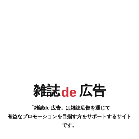
e
F
G
H
I
今号の雑誌de広告は…
P.114 [あなたの生活をもっと豊かにするおすすめ情報を集めました。 美し
J
K
L
M
く健やかに暮らす]
快眠ライフサポート、更年期後サポートサプリ、首用シートマスク、モレ
不安サポートサプリ、飲む美容液、サポーター、ライフプラン設計 etc.
…の雑誌広告をご紹介します。
雑誌
広告
de
#
N
O
P
Q
「雑誌de 広告」は雑誌広告を通じて
有益なプロモーションを目指す方をサポートするサイト
です。